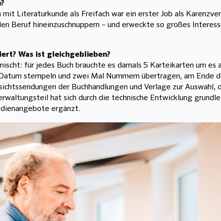
n?
 Literaturkunde als Freifach war ein erster Job als Karenzver
n Beruf hineinzuschnuppern – und erweckte so großes Interesse,
dert? Was ist gleichgeblieben?
scht: für jedes Buch brauchte es damals 5 Karteikarten um es a
l Datum stempeln und zwei Mal Nummern übertragen, am Ende d
sichtssendungen der Buchhandlungen und Verlage zur Auswahl, die
rwaltungsteil hat sich durch die technische Entwicklung grundl
edienangebote ergänzt.