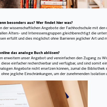
enn besonders aus? Wer findet hier was?
ion der wissenschaftlichen Angebote der Fachhochschule mit de
e allen Alters- und Interessensgruppen gleichberechtigt die unte
en erfüllt und dies möglichst ohne Barrieren jeglicher Art und 
 online das analoge Buch ablösen?
en erweitern unser Angebot und vereinfachen den Zugang zu Wiss
ese einfacher recherchierbar und verfügbar, und sind somit ei
analogen Angebote nicht ersetzen können, zumal die Bibliothek si
kt ohne jegliche Einschränkungen, um der zunehmenden Isolation 