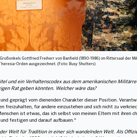
oßonkels Gottfried Freiherr von Banfield (1890-1986) im Rittersaal der MilA
Theresia-Orden ausgezeichnet. (Foto: Busy Shutters)
mtitel und ein Verhaltenscodex aus dem amerikanischen Militärr
igen Rat geben könnten. Welcher wäre das?
los und geprägt vom dienenden Charakter dieser Position. Veran
n freizuhalten, für andere einzustehen und sich nicht zu verkri
Menschen ist etwas, das ich selbst von meinen Eltern mit ihren 
und festigen und darauf aufbauen.“
der Welt für Tradition in einer sich wandelnden Welt. Als Offizi