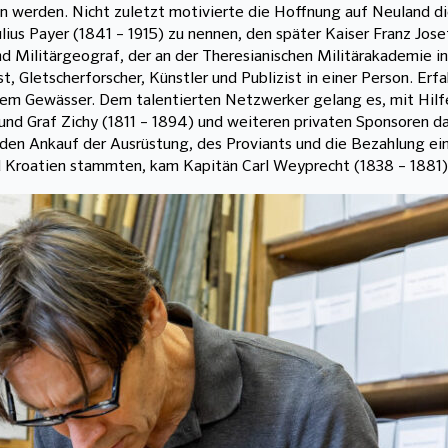
en werden. Nicht zuletzt motivierte die Hoffnung auf Neuland di
lius Payer (1841 – 1915) zu nennen, den später Kaiser Franz Jos
nd Militärgeograf, der an der Theresianischen Militärakademie 
nist, Gletscherforscher, Künstler und Publizist in einer Person. 
chem Gewässer. Dem talentierten Netzwerker gelang es, mit Hil
d Graf Zichy (1811 – 1894) und weiteren privaten Sponsoren das
 den Ankauf der Ausrüstung, des Proviants und die Bezahlung e
nd Kroatien stammten, kam Kapitän Carl Weyprecht (1838 – 1881)