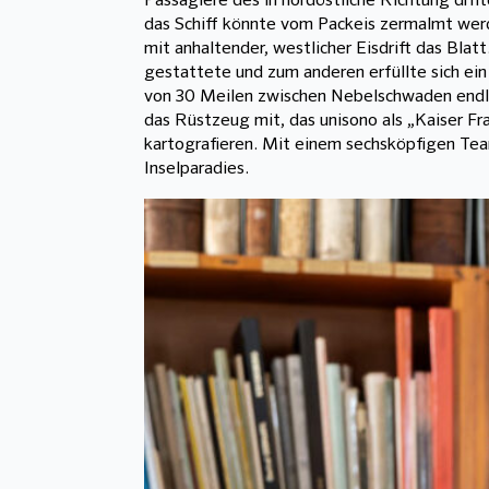
Passagiere des in nordöstliche Richtung drif
das Schiff könnte vom Packeis zermalmt werd
mit anhaltender, westlicher Eisdrift das Blat
gestattete und zum anderen erfüllte sich ei
von 30 Meilen zwischen Nebelschwaden endlic
das Rüstzeug mit, das unisono als „Kaiser Fr
kartografieren. Mit einem sechsköpfigen Tea
Inselparadies.