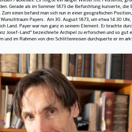
tenden Packeises. Es folgte ein langer Winter mit Finsternis, g
en. Gerade als im Sommer 1873 die Befürchtung kursierte, die E
t. Zum einen befand man sich nun in einer geografischen Position
n Wunschtraum Payers. Am 30. August 1873, um etwa 14.30 Uhr, 
h Land. Payer war nun ganz in seinem Element. Er brachte durch
anz Josef-Land“ bezeichnete Archipel zu erforschen und so gut e
m und im Rahmen von drei Schlittenreisen durchquerte er im ark